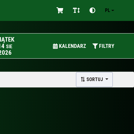
PL
IĄTEK
14
KALENDARZ
FILTRY
SIE
2026
SORTUJ