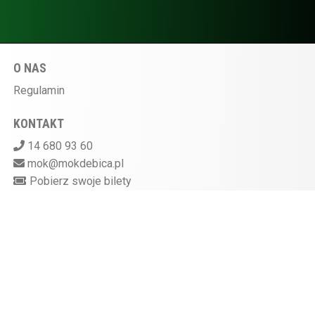
O NAS
Regulamin
KONTAKT
14 680 93 60
mok@mokdebica.pl
Pobierz swoje bilety
MIEJSKI OŚRODEK KULTURY W DĘBICY
ul. Sportowa 28, 39-200 Dębica
Kasa kina czynna na godzinę przed rozpoczęciem
seansu
872-10-07-597