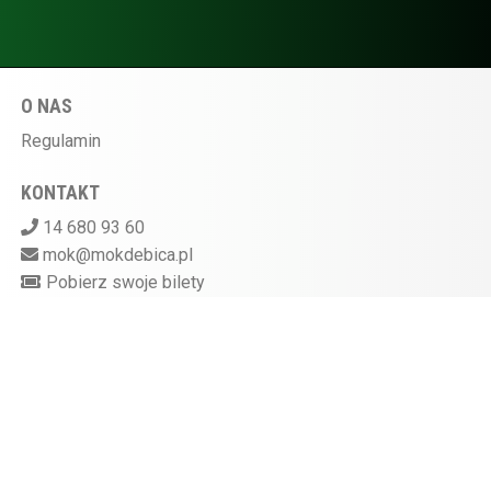
O NAS
Regulamin
KONTAKT
14 680 93 60
mok@mokdebica.pl
Pobierz swoje bilety
MIEJSKI OŚRODEK KULTURY W DĘBICY
ul. Sportowa 28, 39-200 Dębica
Kasa kina czynna na godzinę przed rozpoczęciem
seansu
872-10-07-597