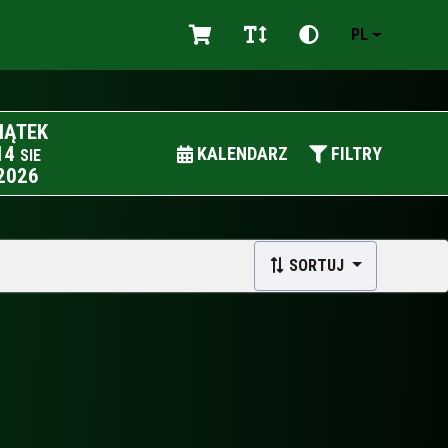
PL
IĄTEK
14
KALENDARZ
FILTRY
SIE
2026
SORTUJ