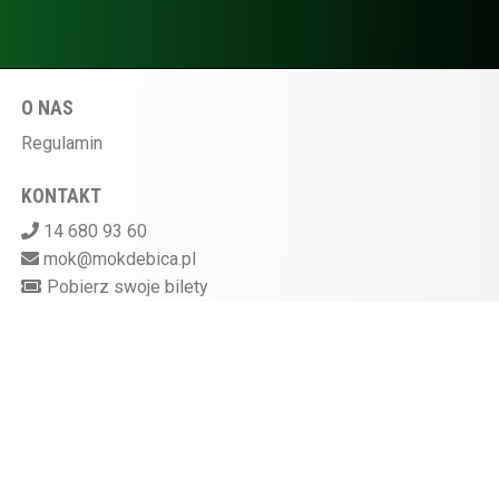
O NAS
Regulamin
KONTAKT
14 680 93 60
mok@mokdebica.pl
Pobierz swoje bilety
MIEJSKI OŚRODEK KULTURY W DĘBICY
ul. Sportowa 28, 39-200 Dębica
Kasa kina czynna na godzinę przed rozpoczęciem
seansu
872-10-07-597