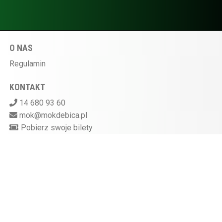
O NAS
Regulamin
KONTAKT
14 680 93 60
mok@mokdebica.pl
Pobierz swoje bilety
MIEJSKI OŚRODEK KULTURY W DĘBICY
ul. Sportowa 28, 39-200 Dębica
Kasa kina czynna na godzinę przed rozpoczęciem
seansu
872-10-07-597