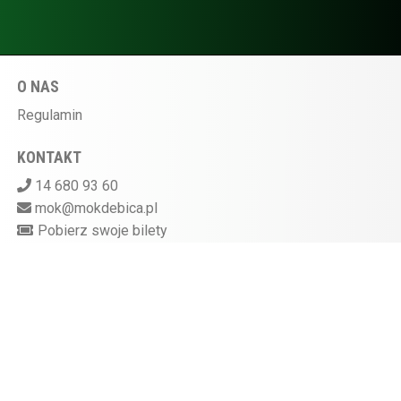
O NAS
Regulamin
KONTAKT
14 680 93 60
mok@mokdebica.pl
Pobierz swoje bilety
MIEJSKI OŚRODEK KULTURY W DĘBICY
ul. Sportowa 28, 39-200 Dębica
Kasa kina czynna na godzinę przed rozpoczęciem
seansu
872-10-07-597