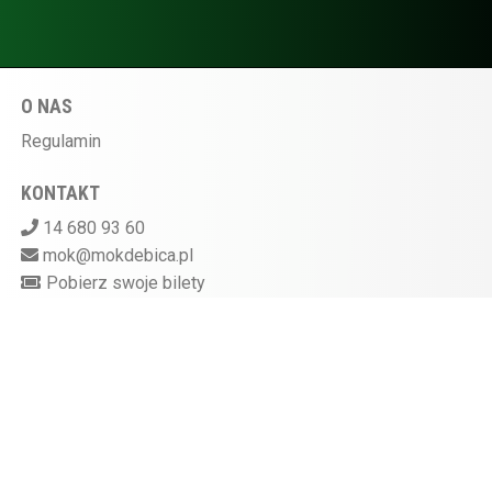
O NAS
Regulamin
KONTAKT
14 680 93 60
mok@mokdebica.pl
Pobierz swoje bilety
MIEJSKI OŚRODEK KULTURY W DĘBICY
ul. Sportowa 28, 39-200 Dębica
Kasa kina czynna na godzinę przed rozpoczęciem
seansu
872-10-07-597