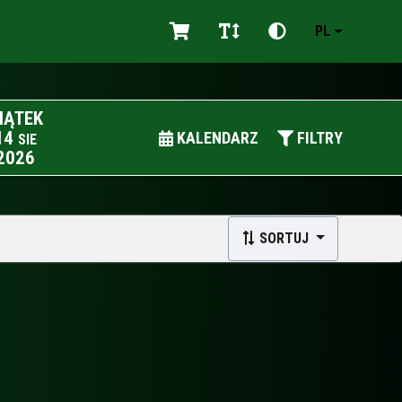
PL
IĄTEK
14
KALENDARZ
FILTRY
SIE
2026
SORTUJ