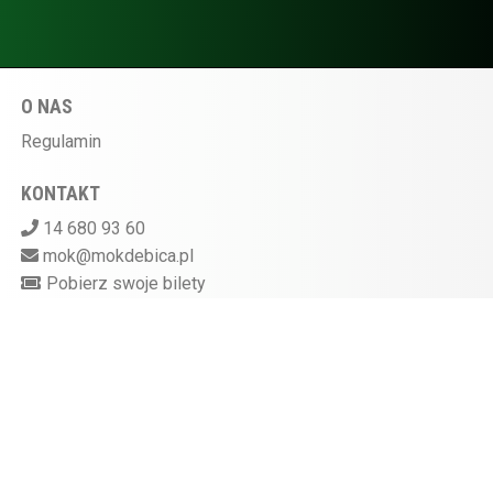
O NAS
Regulamin
KONTAKT
14 680 93 60
mok@mokdebica.pl
Pobierz swoje bilety
MIEJSKI OŚRODEK KULTURY W DĘBICY
ul. Sportowa 28, 39-200 Dębica
Kasa kina czynna na godzinę przed rozpoczęciem
seansu
872-10-07-597