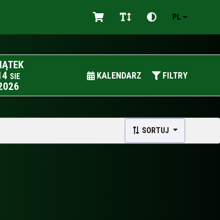
PL
IĄTEK
14
KALENDARZ
FILTRY
SIE
2026
SORTUJ