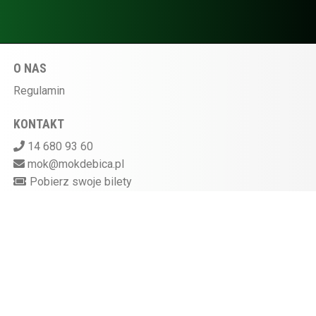
O NAS
Regulamin
KONTAKT
14 680 93 60
mok@mokdebica.pl
Pobierz swoje bilety
MIEJSKI OŚRODEK KULTURY W DĘBICY
ul. Sportowa 28, 39-200 Dębica
Kasa kina czynna na godzinę przed rozpoczęciem
seansu
872-10-07-597