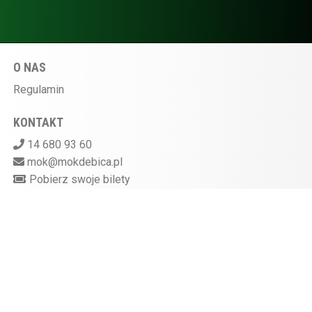
O NAS
Regulamin
KONTAKT
14 680 93 60
mok@mokdebica.pl
Pobierz swoje bilety
MIEJSKI OŚRODEK KULTURY W DĘBICY
ul. Sportowa 28, 39-200 Dębica
Kasa kina czynna na godzinę przed rozpoczęciem
seansu
872-10-07-597