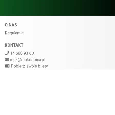
O NAS
Regulamin
KONTAKT
14 680 93 60
mok@mokdebica.pl
Pobierz swoje bilety
MIEJSKI OŚRODEK KULTURY W DĘBICY
ul. Sportowa 28, 39-200 Dębica
Kasa kina czynna na godzinę przed rozpoczęciem
seansu
872-10-07-597