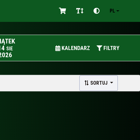
PL
IĄTEK
14
KALENDARZ
FILTRY
SIE
2026
SORTUJ