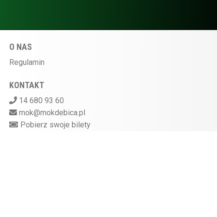
O NAS
Regulamin
KONTAKT
14 680 93 60
mok@mokdebica.pl
Pobierz swoje bilety
MIEJSKI OŚRODEK KULTURY W DĘBICY
ul. Sportowa 28, 39-200 Dębica
Kasa kina czynna na godzinę przed rozpoczęciem
seansu
872-10-07-597