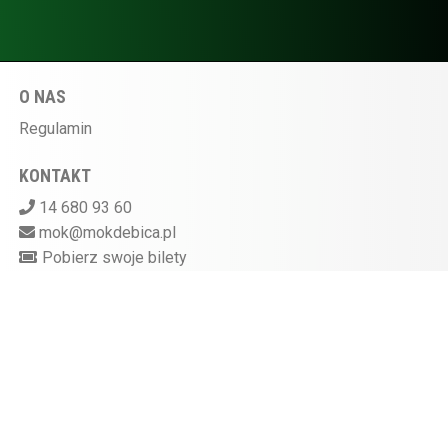
O NAS
Regulamin
KONTAKT
14 680 93 60
mok@mokdebica.pl
Pobierz swoje bilety
MIEJSKI OŚRODEK KULTURY W DĘBICY
ul. Sportowa 28, 39-200 Dębica
Kasa kina czynna na godzinę przed rozpoczęciem
seansu
872-10-07-597