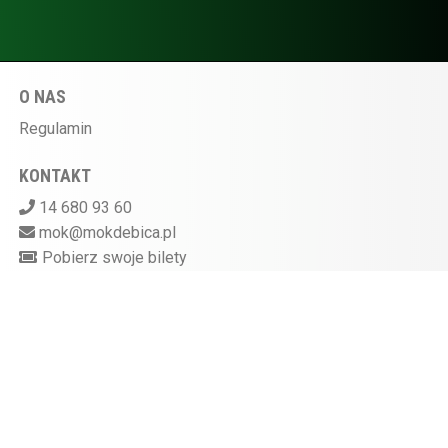
O NAS
Regulamin
KONTAKT
14 680 93 60
mok@mokdebica.pl
Pobierz swoje bilety
MIEJSKI OŚRODEK KULTURY W DĘBICY
ul. Sportowa 28, 39-200 Dębica
Kasa kina czynna na godzinę przed rozpoczęciem
seansu
872-10-07-597