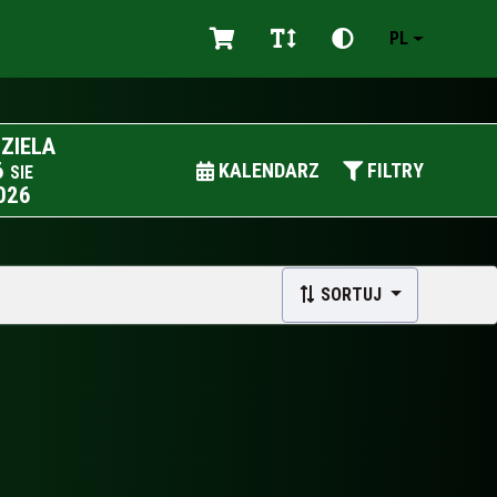
PL
DZIELA
6
KALENDARZ
FILTRY
SIE
026
SORTUJ