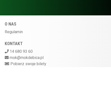
O NAS
Regulamin
KONTAKT
14 680 93 60
mok@mokdebica.pl
Pobierz swoje bilety
MIEJSKI OŚRODEK KULTURY W DĘBICY
ul. Sportowa 28, 39-200 Dębica
Kasa kina czynna na godzinę przed rozpoczęciem
seansu
872-10-07-597