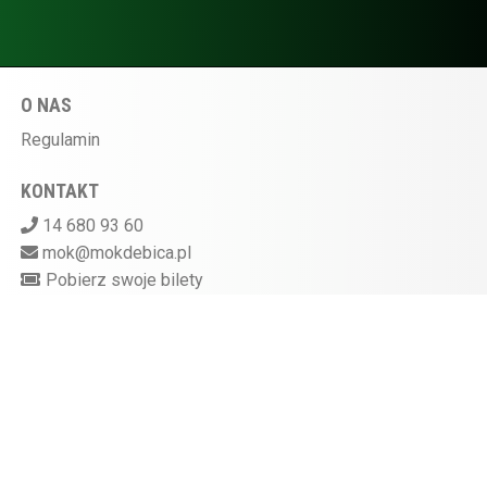
O NAS
Regulamin
KONTAKT
14 680 93 60
mok@mokdebica.pl
Pobierz swoje bilety
MIEJSKI OŚRODEK KULTURY W DĘBICY
ul. Sportowa 28, 39-200 Dębica
Kasa kina czynna na godzinę przed rozpoczęciem
seansu
872-10-07-597