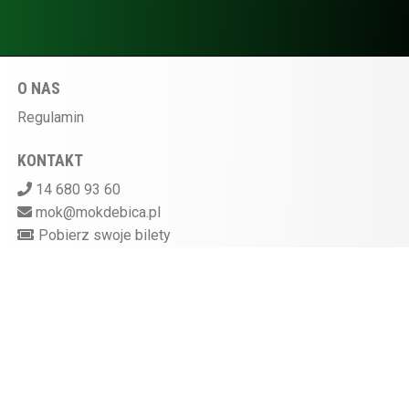
O NAS
Regulamin
KONTAKT
14 680 93 60
mok@mokdebica.pl
Pobierz swoje bilety
MIEJSKI OŚRODEK KULTURY W DĘBICY
ul. Sportowa 28, 39-200 Dębica
Kasa kina czynna na godzinę przed rozpoczęciem
seansu
872-10-07-597