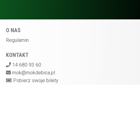
O NAS
Regulamin
KONTAKT
14 680 93 60
mok@mokdebica.pl
Pobierz swoje bilety
MIEJSKI OŚRODEK KULTURY W DĘBICY
ul. Sportowa 28, 39-200 Dębica
Kasa kina czynna na godzinę przed rozpoczęciem
seansu
872-10-07-597