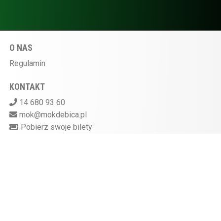
O NAS
Regulamin
KONTAKT
14 680 93 60
mok@mokdebica.pl
Pobierz swoje bilety
MIEJSKI OŚRODEK KULTURY W DĘBICY
ul. Sportowa 28, 39-200 Dębica
Kasa kina czynna na godzinę przed rozpoczęciem
seansu
872-10-07-597