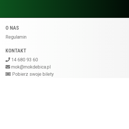
O NAS
Regulamin
KONTAKT
14 680 93 60
mok@mokdebica.pl
Pobierz swoje bilety
MIEJSKI OŚRODEK KULTURY W DĘBICY
ul. Sportowa 28, 39-200 Dębica
Kasa kina czynna na godzinę przed rozpoczęciem
seansu
872-10-07-597