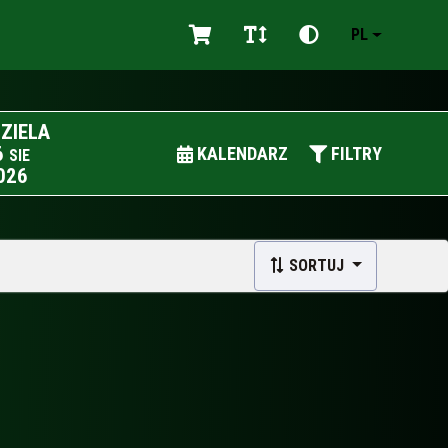
PL
DZIELA
6
KALENDARZ
FILTRY
SIE
026
SORTUJ